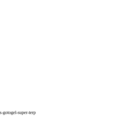
s-gotogel-super-terp