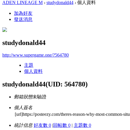
ADEN LINEAGE M
›
studydonald44
›
個人資料
加為好友
發送消息
studydonald44
http://www.supergame.one/?564780
主題
個人資料
studydonald44
(UID: 564780)
郵箱狀態
未驗證
個人簽名
[url]https://posteezy.com/theres-reason-why-most-common-situ
統計信息
好友數 0
|
回帖數 0
|
主題數 0