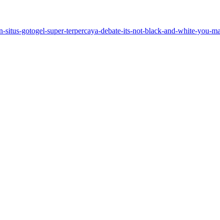
-situs-gotogel-super-terpercaya-debate-its-not-black-and-white-you-m