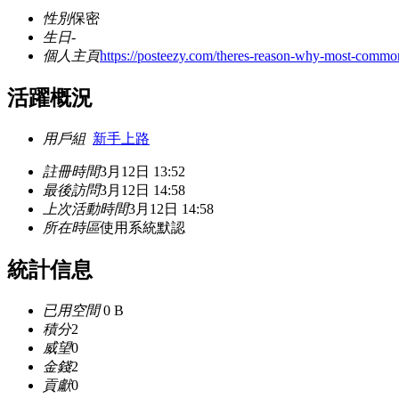
性別
保密
生日
-
個人主頁
https://posteezy.com/theres-reason-why-most-common
活躍概況
用戶組
新手上路
註冊時間
3月12日 13:52
最後訪問
3月12日 14:58
上次活動時間
3月12日 14:58
所在時區
使用系統默認
統計信息
已用空間
0 B
積分
2
威望
0
金錢
2
貢獻
0