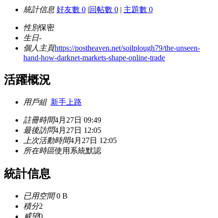
統計信息
好友數 0
|
回帖數 0
|
主題數 0
性別
保密
生日
-
個人主頁
https://postheaven.net/soilplough79/the-unseen-
hand-how-darknet-markets-shape-online-trade
活躍概況
用戶組
新手上路
註冊時間
4月27日 09:49
最後訪問
4月27日 12:05
上次活動時間
4月27日 12:05
所在時區
使用系統默認
統計信息
已用空間
0 B
積分
2
威望
0