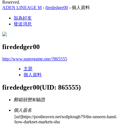
Reserved.
ADEN LINEAGE M
›
firededger00
›
個人資料
加為好友
發送消息
firededger00
http://www.supergame.one/?865555
主題
個人資料
firededger00
(UID: 865555)
郵箱狀態
未驗證
個人簽名
[url]https://postheaven.net/soilplough79/the-unseen-hand-
how-darknet-markets-sha