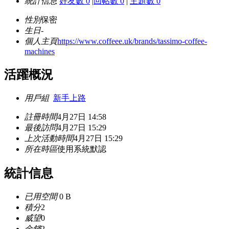
統計信息
好友數 0
|
回帖數 0
|
主題數 0
性別
保密
生日
-
個人主頁
https://www.coffeee.uk/brands/tassimo-coffee-
machines
活躍概況
用戶組
新手上路
註冊時間
4月27日 14:58
最後訪問
4月27日 15:29
上次活動時間
4月27日 15:29
所在時區
使用系統默認
統計信息
已用空間
0 B
積分
2
威望
0
金錢
2