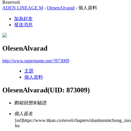
Reserved.
ADEN LINEAGE M
›
OlesenAlvarad
›
個人資料
加為好友
發送消息
OlesenAlvarad
http://www.supergame.one/?873009
主題
個人資料
OlesenAlvarad
(UID: 873009)
郵箱狀態
未驗證
個人簽名
[url]https://www.ttkan.co/novel/chapters/shanhunmichong_zuo
hu