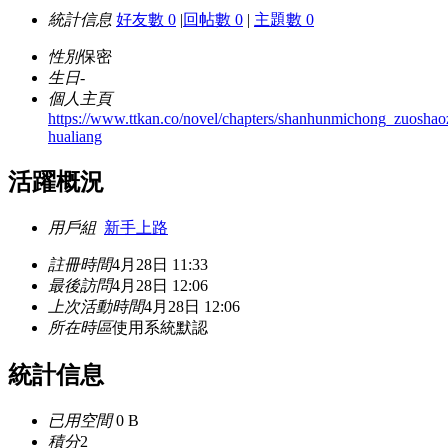
統計信息
好友數 0
|
回帖數 0
|
主題數 0
性別
保密
生日
-
個人主頁
https://www.ttkan.co/novel/chapters/shanhunmichong_zuoshao
hualiang
活躍概況
用戶組
新手上路
註冊時間
4月28日 11:33
最後訪問
4月28日 12:06
上次活動時間
4月28日 12:06
所在時區
使用系統默認
統計信息
已用空間
0 B
積分
2