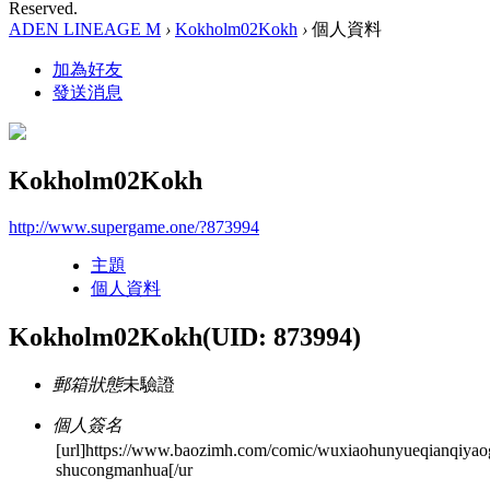
Reserved.
ADEN LINEAGE M
›
Kokholm02Kokh
›
個人資料
加為好友
發送消息
Kokholm02Kokh
http://www.supergame.one/?873994
主題
個人資料
Kokholm02Kokh
(UID: 873994)
郵箱狀態
未驗證
個人簽名
[url]https://www.baozimh.com/comic/wuxiaohunyueqianqiyaog
shucongmanhua[/ur