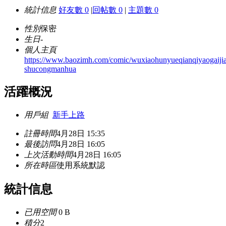
統計信息
好友數 0
|
回帖數 0
|
主題數 0
性別
保密
生日
-
個人主頁
https://www.baozimh.com/comic/wuxiaohunyueqianqiyaogaijia
shucongmanhua
活躍概況
用戶組
新手上路
註冊時間
4月28日 15:35
最後訪問
4月28日 16:05
上次活動時間
4月28日 16:05
所在時區
使用系統默認
統計信息
已用空間
0 B
積分
2