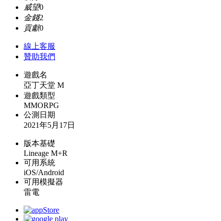
威望
0
金錢
2
貢獻
0
線上
客服
贊助我們
遊戲名
亞丁天堂 M
遊戲類型
MMORPG
公測日期
2021年5月17日
版本基礎
Lineage M+R
可用系統
iOS/Android
可用模擬器
雷電