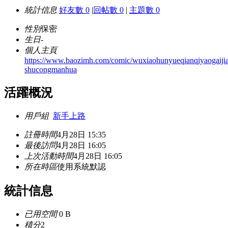
統計信息
好友數 0
|
回帖數 0
|
主題數 0
性別
保密
生日
-
個人主頁
https://www.baozimh.com/comic/wuxiaohunyueqianqiyaogaijia
shucongmanhua
活躍概況
用戶組
新手上路
註冊時間
4月28日 15:35
最後訪問
4月28日 16:05
上次活動時間
4月28日 16:05
所在時區
使用系統默認
統計信息
已用空間
0 B
積分
2