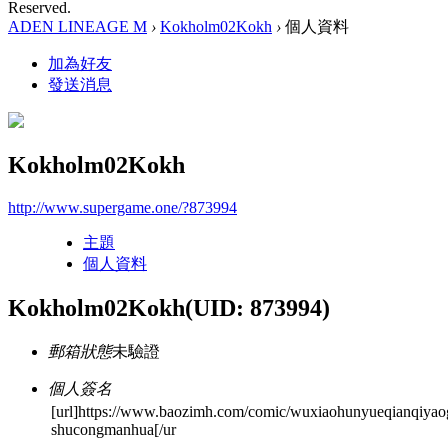
Reserved.
ADEN LINEAGE M
›
Kokholm02Kokh
›
個人資料
加為好友
發送消息
Kokholm02Kokh
http://www.supergame.one/?873994
主題
個人資料
Kokholm02Kokh
(UID: 873994)
郵箱狀態
未驗證
個人簽名
[url]https://www.baozimh.com/comic/wuxiaohunyueqianqiyaog
shucongmanhua[/ur