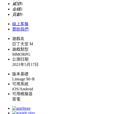
威望
0
金錢
2
貢獻
0
線上
客服
贊助我們
遊戲名
亞丁天堂 M
遊戲類型
MMORPG
公測日期
2021年5月17日
版本基礎
Lineage M+R
可用系統
iOS/Android
可用模擬器
雷電