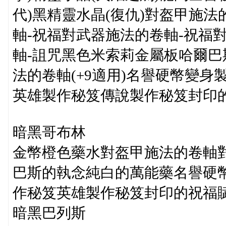
代)黑精靈水晶(復仇)對盔甲施
軸-祝福對武器施法的卷軸-祝福
軸-詛咒黑色米索莉金屬板哈爾
法的卷軸(+9適用)名譽硬幣變
英雄製作秘笈傳說製作秘笈封印
暗黑哥布林
金幣橙色藥水對盔甲施法的卷軸
巴斯的執念純白的萬能藥名譽硬
作秘笈英雄製作秘笈封印的祝福
暗黑巴列斯