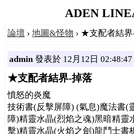
ADEN LINEA
論壇
›
地圖&怪物
› ★支配者結界
admin
發表於 12月12日 02:48:47
★支配者結界-掉落
憤怒的炎魔
技術書(反擊屏障) (氣息)魔法書(
障)精靈水晶(烈焰之魂)黑暗精靈水
擊)精靈水晶(火焰之劍)龍鬥士書板