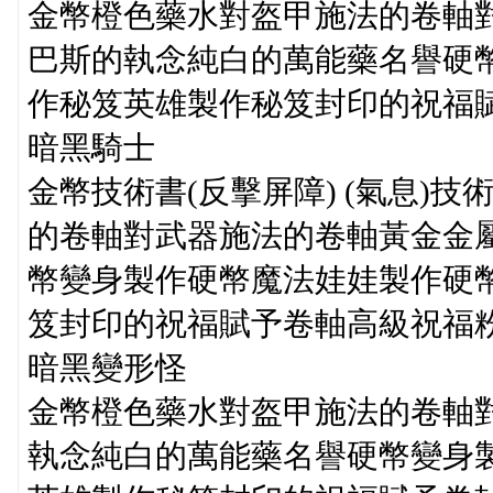
金幣橙色藥水對盔甲施法的卷軸
巴斯的執念純白的萬能藥名譽硬
作秘笈英雄製作秘笈封印的祝福
暗黑騎士
金幣技術書(反擊屏障) (氣息)技
的卷軸對武器施法的卷軸黃金金
幣變身製作硬幣魔法娃娃製作硬幣
笈封印的祝福賦予卷軸高級祝福
暗黑變形怪
金幣橙色藥水對盔甲施法的卷軸
執念純白的萬能藥名譽硬幣變身