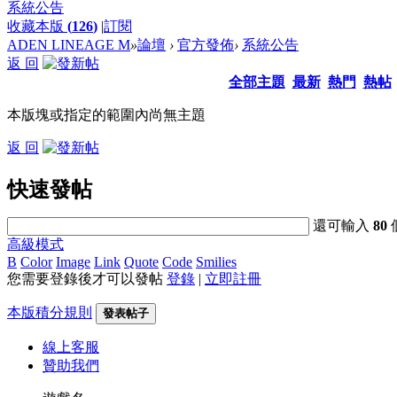
系統公告
收藏本版
(
126
)
|
訂閱
ADEN LINEAGE M
»
論壇
›
官方發佈
›
系統公告
返 回
全部主題
最新
熱門
熱帖
本版塊或指定的範圍內尚無主題
返 回
快速發帖
還可輸入
80
高級模式
B
Color
Image
Link
Quote
Code
Smilies
您需要登錄後才可以發帖
登錄
|
立即註冊
本版積分規則
發表帖子
線上
客服
贊助我們