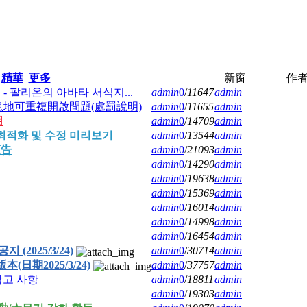
精華
更多
新窗
作
 - 팔리온의 아바타 서식지...
admin
0
/
11647
admin
棲息地可重複開啟問題(處罰說明)
admin
0
/
11655
admin
用
admin
0
/
14709
admin
 최적화 및 수정 미리보기
admin
0
/
13544
admin
預告
admin
0
/
21093
admin
admin
0
/
14290
admin
admin
0
/
19638
admin
admin
0
/
15369
admin
admin
0
/
16014
admin
admin
0
/
14998
admin
admin
0
/
16454
admin
 (2025/3/24)
admin
0
/
30714
admin
日期2025/3/24)
admin
0
/
37757
admin
 참고 사항
admin
0
/
18811
admin
admin
0
/
19303
admin