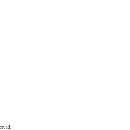
erved.