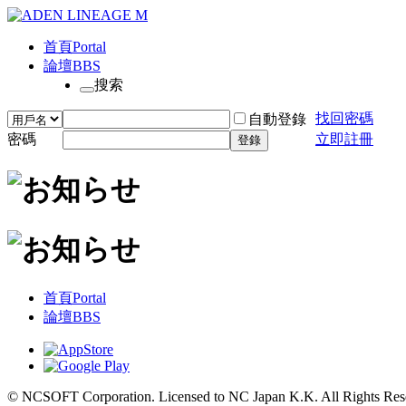
首頁
Portal
論壇
BBS
搜索
找回密碼
自動登錄
密碼
立即註冊
登錄
首頁
Portal
論壇
BBS
© NCSOFT Corporation. Licensed to NC Japan K.K. All Rights Res