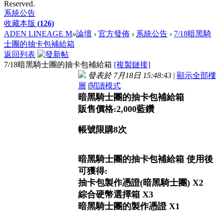
Reserved.
系統公告
收藏本版
(
126
)
ADEN LINEAGE M
»
論壇
›
官方發佈
›
系統公告
›
7/18暗黑騎
士團的抽卡包補給箱
返回列表
7/18暗黑騎士團的抽卡包補給箱
[複製鏈接]
發表於 7月18日 15:48:43
|
顯示全部樓
層
|
閱讀模式
暗黑騎士團的抽卡包補給箱
販售價格:2,000藍鑽
帳號限購8次
暗黑騎士團的抽卡包補給箱 使用後
可獲得:
抽卡包製作憑證(暗黑騎士團) X2
綜合硬幣選擇箱 X3
暗黑騎士團的製作憑證 X1