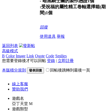
- 暗黑騎士團的製作憑證1個
:受祝福的屬性精工卷軸選擇箱(期
間)1個
回復
使用道具
舉報
返回列表
高級模式
B
Color
Image
Link
Quote
Code
Smilies
您需要登錄後才可以回帖
登錄
|
立即註冊
本版積分規則
回帖後跳轉到最後一頁
發表回復
線上
客服
贊助我們
遊戲名
亞丁天堂 M
遊戲類型