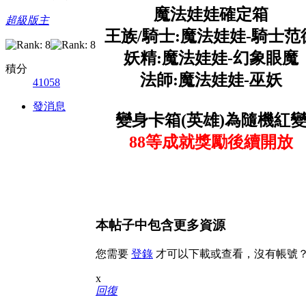
魔法娃娃確定箱
超級版主
王族/騎士:魔法娃娃-騎士范
妖精:魔法娃娃-幻象眼魔
積分
法師:魔法娃娃-巫妖
41058
發消息
變身卡箱(英雄)
為隨機紅
88等成就獎勵後續開放
本帖子中包含更多資源
您需要
登錄
才可以下載或查看，沒有帳號
x
回復