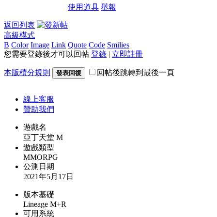
使用道具
舉報
返回列表
高級模式
B
Color
Image
Link
Quote
Code
Smilies
您需要登錄後才可以回帖
登錄
|
立即註冊
本版積分規則
回帖後跳轉到最後一頁
發表回復
線上
客服
贊助我們
遊戲名
亞丁天堂 M
遊戲類型
MMORPG
公測日期
2021年5月17日
版本基礎
Lineage M+R
可用系統