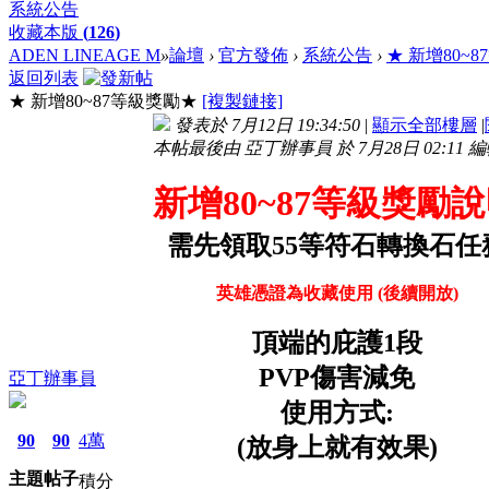
系統公告
收藏本版
(
126
)
ADEN LINEAGE M
»
論壇
›
官方發佈
›
系統公告
›
★ 新增80~
返回列表
★ 新增80~87等級獎勵★
[複製鏈接]
發表於 7月12日 19:34:50
|
顯示全部樓層
|
本帖最後由 亞丁辦事員 於 7月28日 02:11 
新增80~87等級獎勵
需先領取55等符石轉換石任
英雄憑證為收藏使用 (後續開放)
頂端的庇護1段
PVP傷害減免
亞丁辦事員
使用方式:
90
90
4萬
(放身上就有效果)
主題
帖子
積分