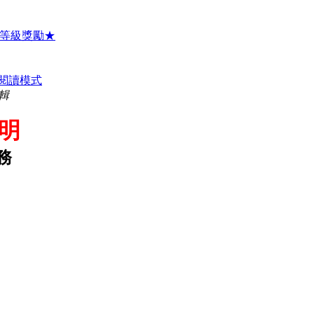
87等級獎勵★
閱讀模式
編輯
說明
務