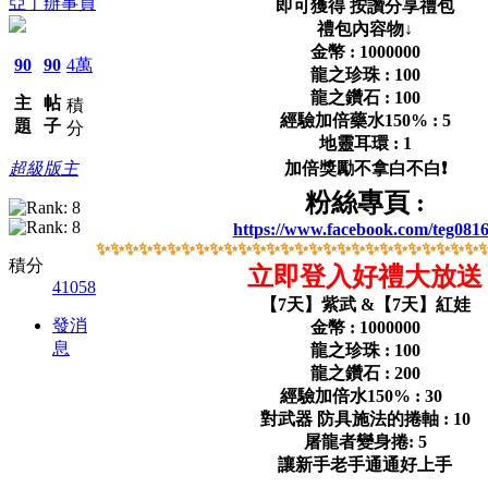
亞丁辦事員
即可獲得 按讚分享禮包
禮包內容物↓
金幣 : 1000000
90
90
4萬
龍之珍珠 : 100
龍之鑽石 : 100
主
帖
積
經驗加倍藥水150% : 5
題
子
分
地靈耳環 : 1
超級版主
加倍獎勵不拿白不白❗️
粉絲專頁 :
https://www.facebook.com/teg081
✨✨✨✨✨✨✨✨✨✨✨✨✨✨✨✨✨✨✨
✨✨✨✨✨✨✨✨
積分
立即登入好禮大放送
41058
【7天】紫武 &【7天】紅娃
發消
金幣 : 1000000
息
龍之珍珠 : 100
龍之鑽石 : 200
經驗加倍水150% : 30
對武器 防具施法的捲軸 : 10
屠龍者變身捲: 5
讓新手老手通通好上手