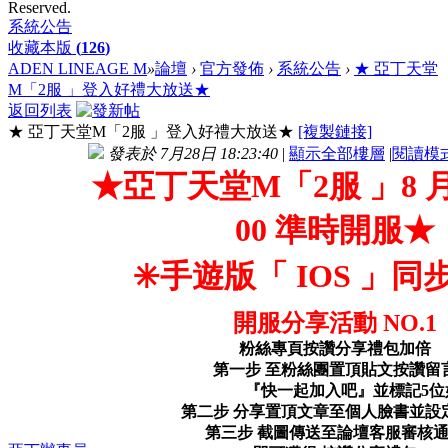
Reserved.
系統公告
收藏本版
(
126
)
ADEN LINEAGE M
»
論壇
›
官方發佈
›
系統公告
›
★ 亞丁天堂
M「2服 」登入好禮大放送★
返回列表
★ 亞丁天堂M「2服 」登入好禮大放送★
[複製鏈接]
發表於 7月28日 18:23:40
|
顯示全部樓層
|
閱讀模
★亞丁天堂M「2服 」8 月 6
00 準時開服★
✳️手遊版「 IOS 」同步
開服分享活動 NO.1
粉絲專頁按讚分享禮包加倍
第一步 至粉絲團置頂貼文按讚留
『快一起加入吧』並標記5位
第二步 分享置頂文章至個人臉書並設
第三步 截圖傳送至論壇客服審核