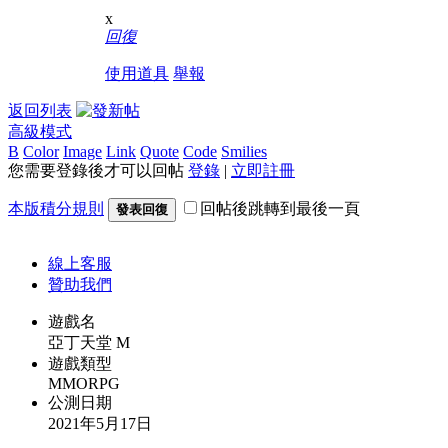
x
回復
使用道具
舉報
返回列表
高級模式
B
Color
Image
Link
Quote
Code
Smilies
您需要登錄後才可以回帖
登錄
|
立即註冊
本版積分規則
回帖後跳轉到最後一頁
發表回復
線上
客服
贊助我們
遊戲名
亞丁天堂 M
遊戲類型
MMORPG
公測日期
2021年5月17日