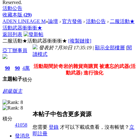
Reserved.
活動公告
收藏本版
(
29
)
ADEN LINEAGE M
»
論壇
›
官方發佈
›
活動公告
›
二服活動★
活動武器衝衝衝★
返回列表
二服活動★活動武器衝衝衝★
[複製鏈接]
發表於 7月30日 17:35:19
|
顯示全部樓層
|
閱
亞丁辦事員
讀模式
活動期間於奇岩的雜貨商購買 被遺忘的武器(活
90
90
4萬
動武器) 進行強化
主題
帖子
積分
超級版主
本帖子中包含更多資源
積分
41058
您需要
登錄
才可以下載或查看，沒有帳號？
立
即註冊
發消息