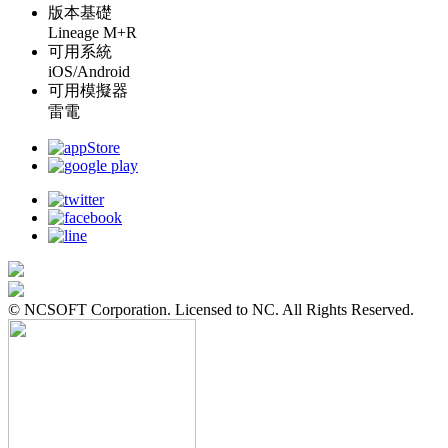
版本基礎
Lineage M+R
可用系統
iOS/Android
可用模擬器
雷電
© NCSOFT Corporation. Licensed to NC. All Rights Reserved.