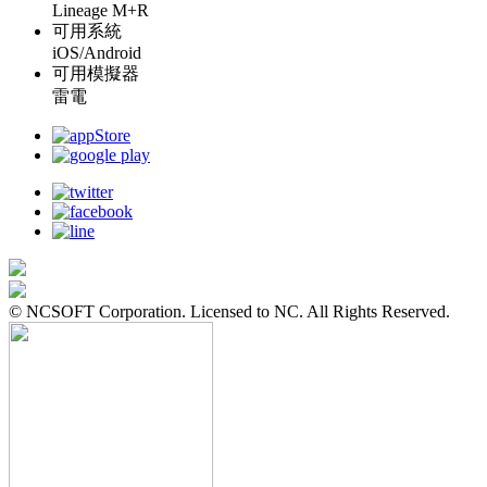
Lineage M+R
可用系統
iOS/Android
可用模擬器
雷電
© NCSOFT Corporation. Licensed to NC. All Rights Reserved.