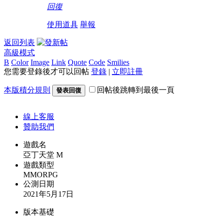
回復
使用道具
舉報
返回列表
高級模式
B
Color
Image
Link
Quote
Code
Smilies
您需要登錄後才可以回帖
登錄
|
立即註冊
本版積分規則
回帖後跳轉到最後一頁
發表回復
線上
客服
贊助我們
遊戲名
亞丁天堂 M
遊戲類型
MMORPG
公測日期
2021年5月17日
版本基礎