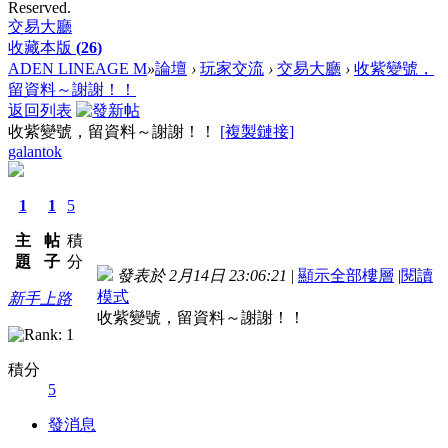
Reserved.
交易大廳
收藏本版
(
26
)
ADEN LINEAGE M
»
論壇
›
玩家交流
›
交易大廳
›
收紫變號，
留資料～謝謝！！
返回列表
收紫變號，留資料～謝謝！！
[複製鏈接]
galantok
1
1
5
主
帖
積
題
子
分
發表於 2月14日 23:06:21
|
顯示全部樓層
|
閱讀
模式
新手上路
收紫變號，留資料～謝謝！！
積分
5
發消息