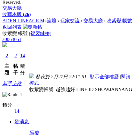
Reserved.
交易大廳
收藏本版
(
26
)
ADEN LINEAGE M
»
論壇
›
玩家交流
›
交易大廳
›
收紫變 帳號
返回列表
收紫變 帳號
[複製鏈接]
a0063051
2
2
14
主
帖
積
題
子
分
發表於 2月27日 22:11:51
|
顯示全部樓層
|
閱讀
模式
新手上路
收紫變帳號 越強越好 LINE ID SHOWJANYANG
積分
14
發消息
回復