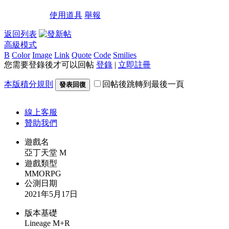
使用道具
舉報
返回列表
高級模式
B
Color
Image
Link
Quote
Code
Smilies
您需要登錄後才可以回帖
登錄
|
立即註冊
本版積分規則
回帖後跳轉到最後一頁
發表回復
線上
客服
贊助我們
遊戲名
亞丁天堂 M
遊戲類型
MMORPG
公測日期
2021年5月17日
版本基礎
Lineage M+R