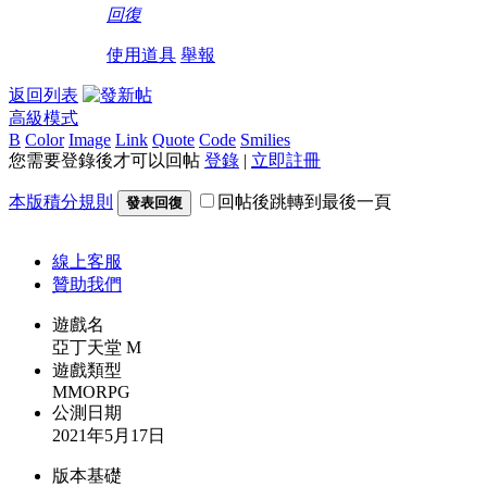
回復
使用道具
舉報
返回列表
高級模式
B
Color
Image
Link
Quote
Code
Smilies
您需要登錄後才可以回帖
登錄
|
立即註冊
本版積分規則
回帖後跳轉到最後一頁
發表回復
線上
客服
贊助我們
遊戲名
亞丁天堂 M
遊戲類型
MMORPG
公測日期
2021年5月17日
版本基礎