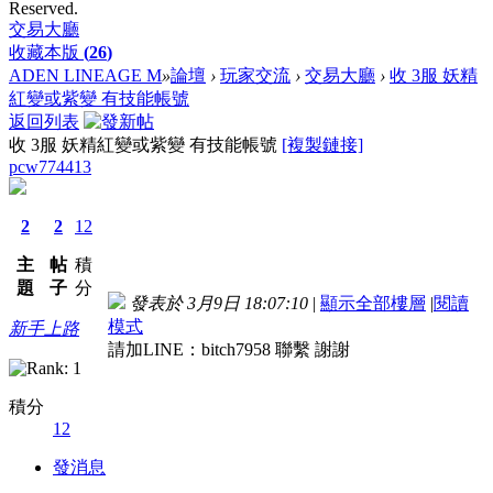
Reserved.
交易大廳
收藏本版
(
26
)
ADEN LINEAGE M
»
論壇
›
玩家交流
›
交易大廳
›
收 3服 妖精
紅變或紫變 有技能帳號
返回列表
收 3服 妖精紅變或紫變 有技能帳號
[複製鏈接]
pcw774413
2
2
12
主
帖
積
題
子
分
發表於 3月9日 18:07:10
|
顯示全部樓層
|
閱讀
模式
新手上路
請加LINE：bitch7958 聯繫 謝謝
積分
12
發消息