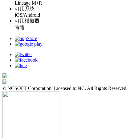
Lineage M+R
可用系統
iOS/Android
可用模擬器
雷電
© NCSOFT Corporation. Licensed to NC. All Rights Reserved.