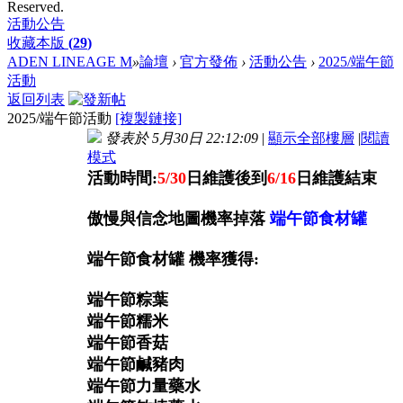
Reserved.
活動公告
收藏本版
(
29
)
ADEN LINEAGE M
»
論壇
›
官方發佈
›
活動公告
›
2025/端午節
活動
返回列表
2025/端午節活動
[複製鏈接]
發表於 5月30日 22:12:09
|
顯示全部樓層
|
閱讀
模式
活動時間:
5/30
日維護後到
6/16
日維護結束
傲慢與信念地圖機率掉落
端午節食材罐
端午節食材罐 機率獲得:
端午節粽葉
端午節糯米
端午節香菇
端午節鹹豬肉
端午節力量藥水