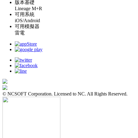
版本基礎
Lineage M+R
可用系統
iOS/Android
可用模擬器
雷電
© NCSOFT Corporation. Licensed to NC. All Rights Reserved.