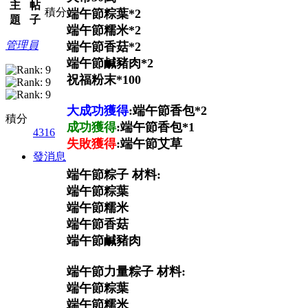
主
帖
積分
端午節粽葉*2
題
子
端午節糯米*2
管理員
端午節香菇*2
端午節鹹豬肉*2
祝福粉末*100
大成功獲得
:端午節香包*2
積分
成功獲得
:端午節香包*1
4316
失敗獲得
:端午節艾草
發消息
端午節粽子 材料:
端午節粽葉
端午節糯米
端午節香菇
端午節鹹豬肉
端午節力量粽子 材料:
端午節粽葉
端午節糯米