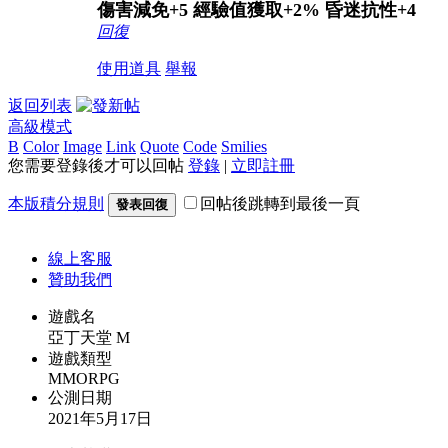
傷害減免+5 經驗值獲取+2% 昏迷抗性+4
回復
使用道具
舉報
返回列表
高級模式
B
Color
Image
Link
Quote
Code
Smilies
您需要登錄後才可以回帖
登錄
|
立即註冊
本版積分規則
回帖後跳轉到最後一頁
發表回復
線上
客服
贊助我們
遊戲名
亞丁天堂 M
遊戲類型
MMORPG
公測日期
2021年5月17日