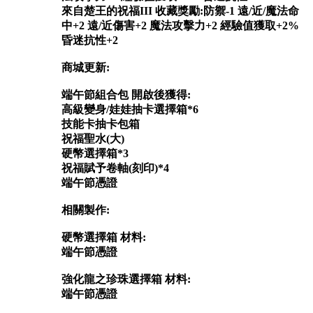
來自楚王的祝福III 收藏獎勵:防禦-1 遠/近/魔法命
中+2 遠/近傷害+2 魔法攻擊力+2 經驗值獲取+2%
昏迷抗性+2
商城更新:
端午節組合包 開啟後獲得:
高級變身/娃娃抽卡選擇箱*6
技能卡抽卡包箱
祝福聖水(大)
硬幣選擇箱*3
祝福賦予卷軸(刻印)*4
端午節憑證
相關製作:
硬幣選擇箱 材料:
端午節憑證
強化龍之珍珠選擇箱 材料:
端午節憑證