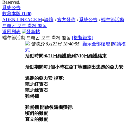
Reserved.
系統公告
收藏本版
(
126
)
ADEN LINEAGE M
»
論壇
›
官方發佈
›
系統公告
›
端午節活動
드래곤 보트 축제 활동
返回列表
端午節活動 드래곤 보트 축제 활동
[複製鏈接]
發表於 6月21日 18:40:55
|
顯示全部樓層
|
閱讀模
式
活動時間:6/21日維護後到7/10日維護結束
活動期間每1個小時在亞丁地圖刷出逃跑的亞力安
逃跑的亞力安 掉落:
龍之紅寶石
龍之綠寶石
雞蛋捆
雞蛋捆 開啟後隨機獲得:
頃斜的雞蛋
直立的雞蛋