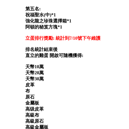
第五名:
祝福聖水(中)*1
強化龍之珍珠選擇箱*1
阿頓的秘笈方塊*1
立蛋排行獎勵: 統計到7/10號下午維護
排名統計結束後
直立的雞蛋 開啟可隨機獲得:
天幣10萬
天幣20萬
天幣30萬
皮革
布
原石
金屬板
高级皮革
高級布
高級原石
高級金屬板