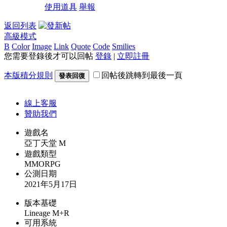
使用道具
舉報
返回列表
高級模式
B
Color
Image
Link
Quote
Code
Smilies
您需要登錄後才可以回帖
登錄
|
立即註冊
本版積分規則
回帖後跳轉到最後一頁
發表回復
線上
客服
贊助我們
遊戲名
亞丁天堂 M
遊戲類型
MMORPG
公測日期
2021年5月17日
版本基礎
Lineage M+R
可用系統