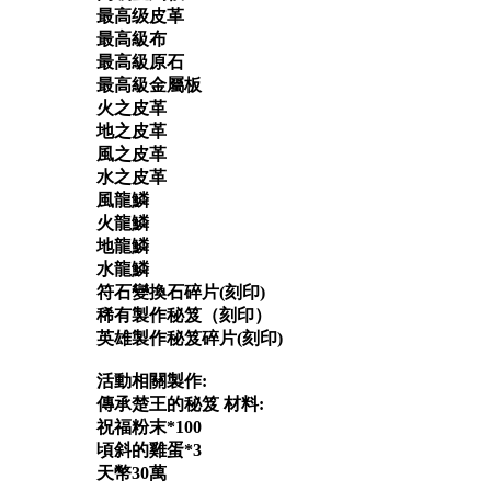
最高级皮革
最高級布
最高級原石
最高級金屬板
火之皮革
地之皮革
風之皮革
水之皮革
風龍鱗
火龍鱗
地龍鱗
水龍鱗
符石變換石碎片(刻印)
稀有製作秘笈（刻印）
英雄製作秘笈碎片(刻印)
活動相關製作:
傳承楚王的秘笈 材料:
祝福粉末*100
頃斜的雞蛋*3
天幣30萬