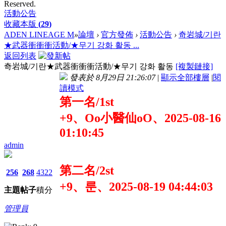
Reserved.
活動公告
收藏本版
(
29
)
ADEN LINEAGE M
»
論壇
›
官方發佈
›
活動公告
›
奇岩城/기란
★武器衝衝衝活動/★무기 강화 활동 ...
返回列表
奇岩城/기란★武器衝衝衝活動/★무기 강화 활동
[複製鏈接]
發表於 8月29日 21:26:07
|
顯示全部樓層
|
閱
讀模式
第一名/1st
+9、Oo小醫仙oO、2025-08-16
01:10:45
admin
第二名/2st
256
268
4322
+9、룬、2025-08-19 04:44:03
主題
帖子
積分
管理員