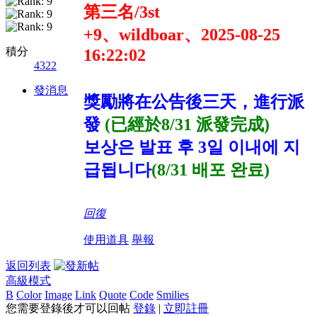
第三名/3st
+9、wildboar、2025-08-25
積分
16:22:02
4322
發消息
獎勵將在公告後三天，進行派
發
(已經於8/31 派發完成)
보상은 발표 후 3일 이내에 지
급됩니다
(8/31 배포 완료)
回復
使用道具
舉報
返回列表
高級模式
B
Color
Image
Link
Quote
Code
Smilies
您需要登錄後才可以回帖
登錄
|
立即註冊