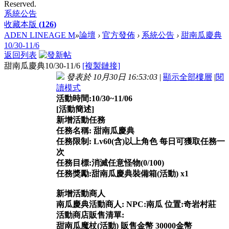
Reserved.
系統公告
收藏本版
(
126
)
ADEN LINEAGE M
»
論壇
›
官方發佈
›
系統公告
›
甜南瓜慶典
10/30-11/6
返回列表
甜南瓜慶典10/30-11/6
[複製鏈接]
發表於 10月30日 16:53:03
|
顯示全部樓層
|
閱
讀模式
活動時間:10/30~11/06
[活動簡述]
新增活動任務
任務名稱: 甜南瓜慶典
任務限制: Lv60(含)以上角色 每日可獲取任務一
次
任務目標:消滅任意怪物(0/100)
任務獎勵:甜南瓜慶典裝備箱(活動) x1
新增活動商人
南瓜慶典活動商人: NPC:南瓜 位置:奇岩村莊
活動商店販售清單:
甜南瓜魔杖(活動) 販售金幣 30000金幣