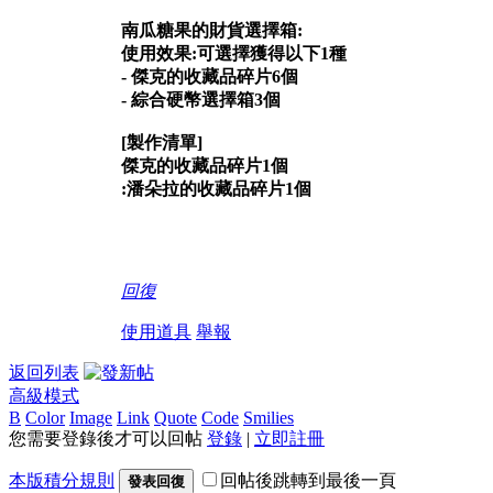
南瓜糖果的財貨選擇箱:
使用效果:可選擇獲得以下1種
- 傑克的收藏品碎片6個
- 綜合硬幣選擇箱3個
[製作清單]
傑克的收藏品碎片1個
:潘朵拉的收藏品碎片1個
回復
使用道具
舉報
返回列表
高級模式
B
Color
Image
Link
Quote
Code
Smilies
您需要登錄後才可以回帖
登錄
|
立即註冊
本版積分規則
回帖後跳轉到最後一頁
發表回復