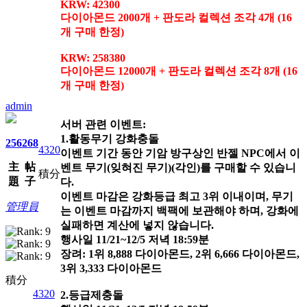
KRW: 42300
다이아몬드 2000개 + 판도라 컬렉션 조각 4개 (16
개 구매 한정)
KRW: 258380
다이아몬드 12000개 + 판도라 컬렉션 조각 8개 (16
개 구매 한정)
admin
서버 관련 이벤트:
1.활동무기 강화충돌
256
268
4320
이벤트 기간 동안 기암 방구상인 반젤 NPC에서 이
主
帖
벤트 무기(잊혀진 무기)(각인)를 구매할 수 있습니
積分
題
子
다.
이벤트 마감은 강화등급 최고 3위 이내이며, 무기
管理員
는 이벤트 마감까지 백팩에 보관해야 하며, 강화에
실패하면 계산에 넣지 않습니다.
행사일 11/21~12/5 저녁 18:59분
장려: 1위 8,888 다이아몬드, 2위 6,666 다이아몬드,
3위 3,333 다이아몬드
積分
4320
2.등급제충돌