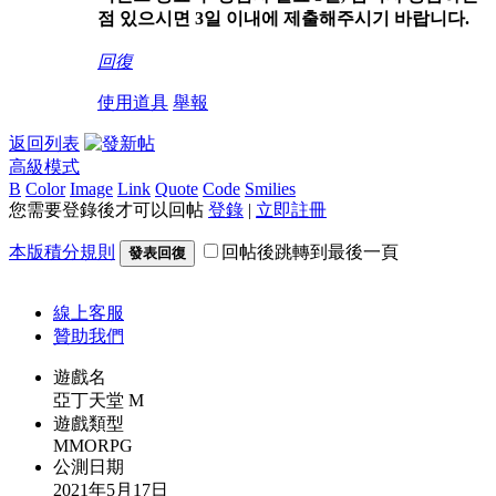
점 있으시면 3일 이내에 제출해주시기 바랍니다.
回復
使用道具
舉報
返回列表
高級模式
B
Color
Image
Link
Quote
Code
Smilies
您需要登錄後才可以回帖
登錄
|
立即註冊
本版積分規則
回帖後跳轉到最後一頁
發表回復
線上
客服
贊助我們
遊戲名
亞丁天堂 M
遊戲類型
MMORPG
公測日期
2021年5月17日