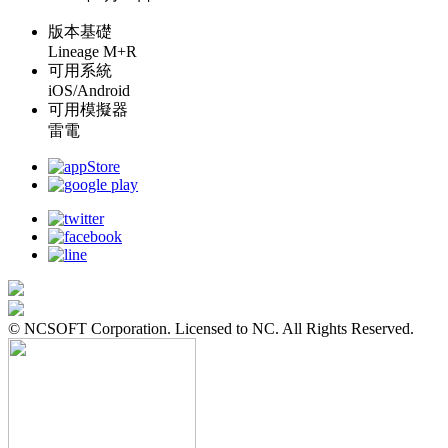
版本基礎
Lineage M+R
可用系統
iOS/Android
可用模擬器
雷電
© NCSOFT Corporation. Licensed to NC. All Rights Reserved.