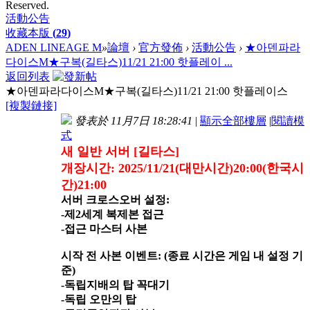
Reserved.
活動公告
收藏本版
(
29
)
ADEN LINEAGE M
»
論壇
›
官方發佈
›
活動公告
›
★아덴파라
다이스M★구복(길타스)11/21 21:00 핫플레이 ...
返回列表
★아덴파라다이스M★구복(길타스)11/21 21:00 핫플레이스
[複製鏈接]
發表於 11月7日 18:28:41
|
顯示全部樓層
|
閱讀模
式
새 일반 서버 [길타스]
개장시간: 2025/11/21(대만시간)20:00(한국시
간)21:00
서버 크로스오버 설정:
-제2세계 복제본 접근
-접근 마스터 사본
시작 전 사본 이벤트: (종료 시간은 게임 내 설정 기
준)
-독립지배의 탑 꼭대기
-독립 오만의 탑