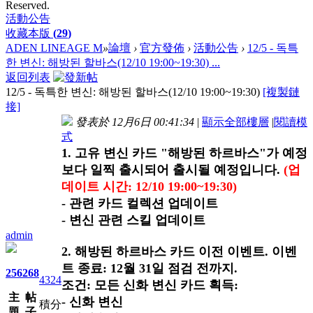
Reserved.
活動公告
收藏本版
(
29
)
ADEN LINEAGE M
»
論壇
›
官方發佈
›
活動公告
›
12/5 - 독특
한 변신: 해방된 할바스(12/10 19:00~19:30) ...
返回列表
12/5 - 독특한 변신: 해방된 할바스(12/10 19:00~19:30)
[複製鏈
接]
發表於 12月6日 00:41:34
|
顯示全部樓層
|
閱讀模
式
1. 고유 변신 카드 "해방된 하르바스"가 예정
보다 일찍 출시되어 출시될 예정입니다.
(업
데이트 시간: 12/10 19:00~19:30)
- 관련 카드 컬렉션 업데이트
- 변신 관련 스킬 업데이트
admin
2. 해방된 하르바스 카드 이전 이벤트. 이벤
트 종료: 12월 31일 점검 전까지.
256
268
4324
조건: 모든 신화 변신 카드 획득:
主
帖
- 신화 변신
積分
題
子