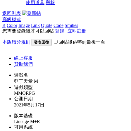
使用道具
舉報
返回列表
高級模式
B
Color
Image
Link
Quote
Code
Smilies
您需要登錄後才可以回帖
登錄
|
立即註冊
本版積分規則
回帖後跳轉到最後一頁
發表回復
線上
客服
贊助我們
遊戲名
亞丁天堂 M
遊戲類型
MMORPG
公測日期
2021年5月17日
版本基礎
Lineage M+R
可用系統