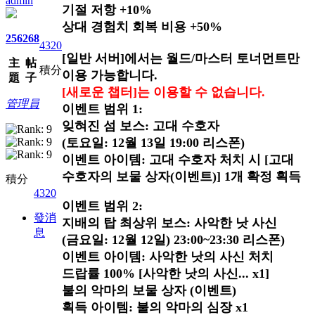
admin
기절 저항 +10%
상대 경험치 회복 비용 +50%
256
268
4320
[일반 서버]에서는 월드/마스터 토너먼트만
主
帖
積分
이용 가능합니다.
題
子
[새로운 챕터]는 이용할 수 없습니다.
管理員
이벤트 범위 1:
잊혀진 섬 보스: 고대 수호자
(토요일: 12월 13일 19:00 리스폰)
이벤트 아이템: 고대 수호자 처치 시 [고대
수호자의 보물 상자(이벤트)] 1개 확정 획득
積分
4320
이벤트 범위 2:
發消
지배의 탑 최상위 보스: 사악한 낫 사신
息
(금요일: 12월 12일) 23:00~23:30 리스폰)
이벤트 아이템: 사악한 낫의 사신 처치
드랍률 100% [사악한 낫의 사신... x1]
불의 악마의 보물 상자 (이벤트)
획득 아이템: 불의 악마의 심장 x1