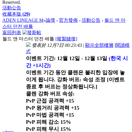
Reserved.
活動公告
收藏本版
(
29
)
ADEN LINEAGE M
»
論壇
›
官方發佈
›
活動公告
›
월드 앤 마
스터 던전 배틀
返回列表
월드 앤 마스터 던전 배틀
[複製鏈接]
發表於 12月7日 00:23:43
|
顯示全部樓層
|
閱讀模
式
이벤트 기간: 12월 12일 - 12월 13일
(한국 시
간 +1시간)
이벤트 기간 동안 클랜은 불리한 입장에 놓
이게 됩니다. 강화 버프: 속성 조정 [이벤트
종료 후 버프는 정상화됩니다.]
클랜 강화 버프 속성:
PvP 근접 공격력 +15
PvP 원거리 공격력 +15
PvP 마법 공격력 +15
PvP 피해 감소 15%
PvP 피해 무시 15%