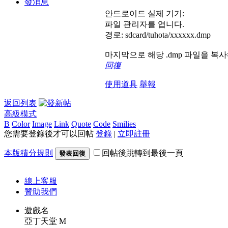
發消息
안드로이드 실제 기기:
파일 관리자를 엽니다.
경로: sdcard/tuhota/xxxxxx.dmp
마지막으로 해당 .dmp 파일을 복
回復
使用道具
舉報
返回列表
高級模式
B
Color
Image
Link
Quote
Code
Smilies
您需要登錄後才可以回帖
登錄
|
立即註冊
本版積分規則
回帖後跳轉到最後一頁
發表回復
線上
客服
贊助我們
遊戲名
亞丁天堂 M