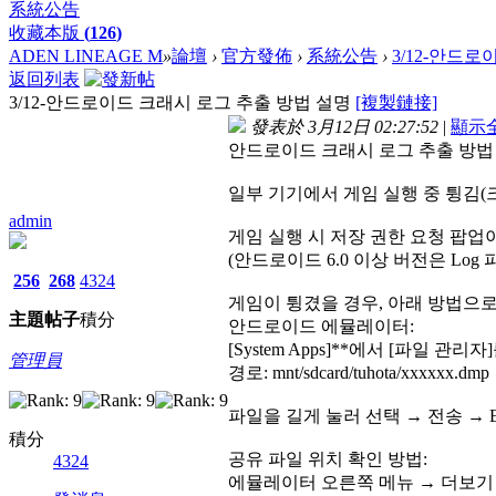
系統公告
收藏本版
(
126
)
ADEN LINEAGE M
»
論壇
›
官方發佈
›
系統公告
›
3/12-안드로
返回列表
3/12-안드로이드 크래시 로그 추출 방법 설명
[複製鏈接]
發表於 3月12日 02:27:52
|
顯示
안드로이드 크래시 로그 추출 방법
일부 기기에서 게임 실행 중 튕김(
admin
게임 실행 시 저장 권한 요청 팝업이
(안드로이드 6.0 이상 버전은 Lo
256
268
4324
게임이 튕겼을 경우, 아래 방법으로
主題
帖子
積分
안드로이드 에뮬레이터:
[System Apps]**에서 [파일 관
管理員
경로: mnt/sdcard/tuhota/xxxxxx.dmp
파일을 길게 눌러 선택 → 전송 →
積分
공유 파일 위치 확인 방법:
4324
에뮬레이터 오른쪽 메뉴 → 더보기 