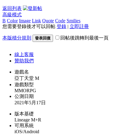
返回列表
高級模式
B
Color
Image
Link
Quote
Code
Smilies
您需要登錄後才可以回帖
登錄
|
立即註冊
本版積分規則
回帖後跳轉到最後一頁
發表回復
線上
客服
贊助我們
遊戲名
亞丁天堂 M
遊戲類型
MMORPG
公測日期
2021年5月17日
版本基礎
Lineage M+R
可用系統
iOS/Android