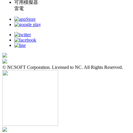
可用模擬器
雷電
© NCSOFT Corporation. Licensed to NC. All Rights Reserved.