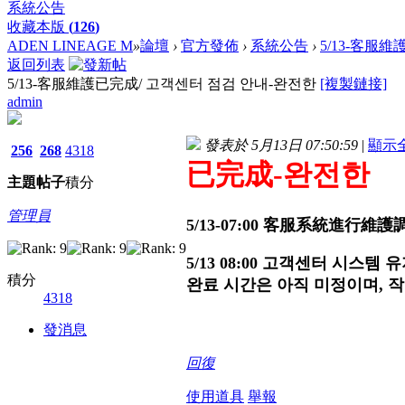
系統公告
收藏本版
(
126
)
ADEN LINEAGE M
»
論壇
›
官方發佈
›
系統公告
›
5/13-客服維
返回列表
5/13-客服維護已完成/ 고객센터 점검 안내-완전한
[複製鏈接]
admin
發表於 5月13日 07:50:59
|
顯示
256
268
4318
已完成-
완전한
主題
帖子
積分
管理員
5/13-07:00 客服系統
5/13 08:00 고객센터 시스
積分
완료 시간은 아직 미정이며, 
4318
發消息
回復
使用道具
舉報