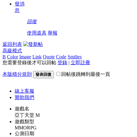
發消
息
回復
使用道具
舉報
返回列表
高級模式
B
Color
Image
Link
Quote
Code
Smilies
您需要登錄後才可以回帖
登錄
|
立即註冊
本版積分規則
回帖後跳轉到最後一頁
發表回復
線上
客服
贊助我們
遊戲名
亞丁天堂 M
遊戲類型
MMORPG
公測日期