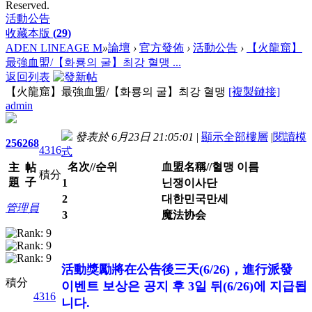
Reserved.
活動公告
收藏本版
(
29
)
ADEN LINEAGE M
»
論壇
›
官方發佈
›
活動公告
›
【火龍窟】
最強血盟/【화룡의 굴】최강 혈맹 ...
返回列表
【火龍窟】最強血盟/【화룡의 굴】최강 혈맹
[複製鏈接]
admin
發表於 6月23日 21:05:01
|
顯示全部樓層
|
閱讀模
256
268
4316
式
名次//순위
血盟名稱//혈맹 이름
主
帖
積分
題
子
1
닌쟁이사단
2
대한민국만세
管理員
3
魔法协会
活動獎勵將在公告後三天(6/26)，進行派發
積分
이벤트 보상은 공지 후 3일 뒤(6/26)에 지급됩
4316
니다.