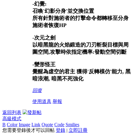
-幻覺:
召喚'幻影分身'並交換位置
所有針對施術者的打擊命令都轉移至分身
施術者恢復HP
-次元之劍
以暗黑龍的火焰鍛造的刀刃斬裂目標與周
圍空間,攻擊時依指定機率:發動空間切斷
-變形怪王
覺醒為虛空的君主 獲得'反轉模仿'能力, 黑
暗浪潮, 暗黑不死強化
回復
使用道具
舉報
返回列表
高級模式
B
Color
Image
Link
Quote
Code
Smilies
您需要登錄後才可以回帖
登錄
|
立即註冊