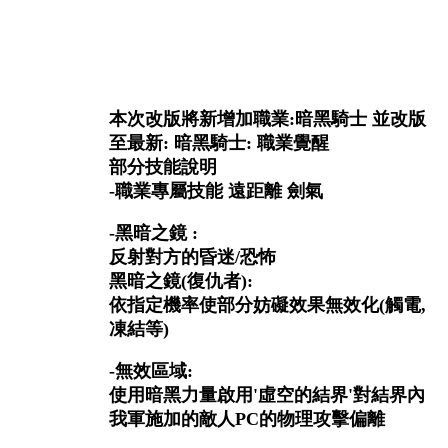
本次改版將新增加職業:暗黑騎士 並改版
至最新: 暗黑騎士: 職業覺醒
部分技能說明
-職業專屬技能 遠距離 劍氣
-黑暗之鏡 :
反射對方的昏迷/恐怖
黑暗之鏡(復仇者):
依指定機率使部分妨礙效果無效化(觸電,
凍結等)
-無效區域:
使用暗黑力量啟用'虛空的結界'對結界內
我軍施加的敵人PC的物理攻擊偏離