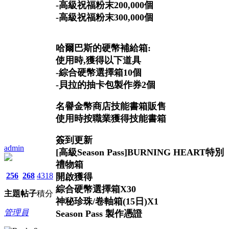
-高級祝福粉末200,000個
-高級祝福粉末300,000個
哈爾巴斯的硬幣補給箱:
使用時,獲得以下道具
-綜合硬幣選擇箱10個
-貝拉的抽卡包製作券2個
名譽金幣商店技能書箱販售
使用時按職業獲得技能書箱
簽到更新
admin
[高級Season Pass]
BURNING HEART特別
禮物箱
256
268
4318
開啟獲得
綜合硬幣選擇箱X30
主題
帖子
積分
神秘珍珠/卷軸箱(15日)X1
管理員
Season Pass 製作憑證