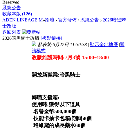
Reserved.
系統公告
收藏本版
(
126
)
ADEN LINEAGE M
»
論壇
›
官方發佈
›
系統公告
›
2026暗黑騎
士改版
返回列表
2026暗黑騎士改版
[複製鏈接]
發表於 6月27日 11:30:38
|
顯示全部樓層
|
閱
讀模式
改版維護時間:7月3號 15:00~18:00
開放新職業:暗黑騎士
轉職支援箱:
使用時,獲得以下道具
-名譽金幣500,000個
-技能卡抽卡包箱(期間)8個
-珞維黛的成長藥水60個