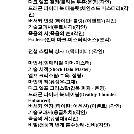
다크 엘프 결정(불타는 투혼:운명)(각인)
드래곤 파이터 북 태블릿(체인소드 ​​마스터리)(각
인)
버서커 인장 (타이탄: 불릿) (이벤트) (각인)
기술교과서(유료사격)(각인)
죽음의 서(죽음의 손)(각인)
Esoteric(썬더 마크-미스터리어스)(조각)
전설 스킬북 상자 I (액티비티) (각인)
마법서(임페리얼 아머-마스터)
기술 서적(Shock Halo-Master)
엘프 크리스탈(수옥: 정령)
마법의 책(유성우-고대)
다크 엘프 크리스탈(갑옷 파괴 - 운명)
드래곤 파이터 북 테이블(Deathly Thunder-
Enhanced)
버서커 인장 (타이탄: 어센션) (이벤트) (각인)
기술교과서(응급처치)(각인)
죽음의 서(유령체)(각인)
비밀(천둥과 번개 혼수상태-신비)(각인)