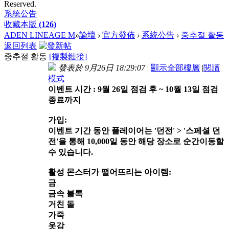
Reserved.
系統公告
收藏本版
(
126
)
ADEN LINEAGE M
»
論壇
›
官方發佈
›
系統公告
›
중추절 활동
返回列表
중추절 활동
[複製鏈接]
發表於 9月26日 18:29:07
|
顯示全部樓層
|
閱讀
模式
이벤트 시간 : 9월 26일 점검 후 ~ 10월 13일 점검
종료까지
가입:
이벤트 기간 동안 플레이어는 '던전' > '스페셜 던
전'을 통해 10,000일 동안 해당 장소로 순간이동할
수 있습니다.
활성 몬스터가 떨어뜨리는 아이템:
금
금속 블록
거친 돌
가죽
옷감