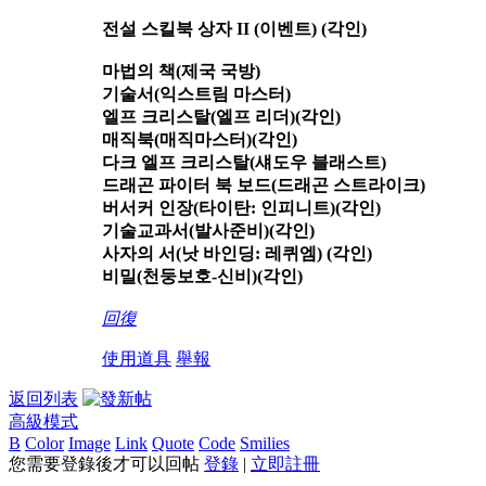
전설 스킬북 상자 II (이벤트) (각인)
마법의 책(제국 국방)
기술서(익스트림 마스터)
엘프 크리스탈(엘프 리더)(각인)
매직북(매직마스터)(각인)
다크 엘프 크리스탈(섀도우 블래스트)
드래곤 파이터 북 보드(드래곤 스트라이크)
버서커 인장(타이탄: 인피니트)(각인)
기술교과서(발사준비)(각인)
사자의 서(낫 바인딩: 레퀴엠) (각인)
비밀(천둥보호-신비)(각인)
回復
使用道具
舉報
返回列表
高級模式
B
Color
Image
Link
Quote
Code
Smilies
您需要登錄後才可以回帖
登錄
|
立即註冊