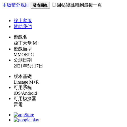
本版積分規則
回帖後跳轉到最後一頁
發表回復
線上
客服
贊助我們
遊戲名
亞丁天堂 M
遊戲類型
MMORPG
公測日期
2021年5月17日
版本基礎
Lineage M+R
可用系統
iOS/Android
可用模擬器
雷電