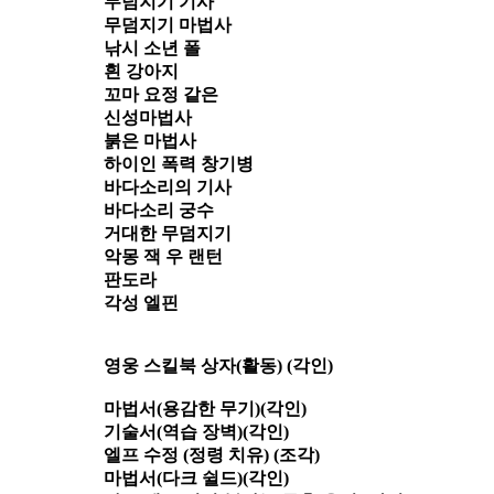
무덤지기 기사
무덤지기 마법사
낚시 소년 폴
흰 강아지
꼬마 요정 같은
신성마법사
붉은 마법사
하이인 폭력 창기병
바다소리의 기사
바다소리 궁수
거대한 무덤지기
악몽 잭 우 랜턴
판도라
각성 엘핀
영웅 스킬북 상자(활동) (각인)
마법서(용감한 무기)(각인)
기술서(역습 장벽)(각인)
엘프 수정 (정령 치유) (조각)
마법서(다크 쉴드)(각인)