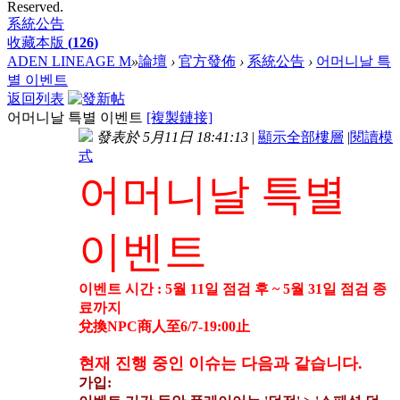
Reserved.
系統公告
收藏本版
(
126
)
ADEN LINEAGE M
»
論壇
›
官方發佈
›
系統公告
›
어머니날 특
별 이벤트
返回列表
어머니날 특별 이벤트
[複製鏈接]
發表於 5月11日 18:41:13
|
顯示全部樓層
|
閱讀模
式
어머니날 특별
이벤트
이벤트 시간 : 5월 11일 점검 후 ~ 5월 31일 점검 종
료까지
兌換NPC商人至6/7-19:00止
현재 진행 중인 이슈는 다음과 같습니다.
가입: