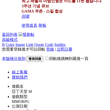
최고 레벨의 마법인형은 카드를 11번 뽑습니다.
3주년 기념 큐브
GAMA 쿠폰 - 스킬 합성
回復
使用道具
舉報
返回列表
高級模式
B
Color
Image
Link
Quote
Code
Smilies
您需要登錄後才可以回帖
登錄
|
立即註冊
本版積分規則
回帖後跳轉到最後一頁
發表回復
線上
客服
贊助我們
遊戲名
亞丁天堂 M
遊戲類型
MMORPG
公測日期