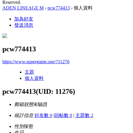
Reserved.
ADEN LINEAGE M
›
pcw774413
›
個人資料
加為好友
發送消息
pcw774413
https://www.supergame.one/?11276
主題
個人資料
pcw774413
(UID: 11276)
郵箱狀態
未驗證
統計信息
好友數 0
|
回帖數 0
|
主題數 2
性別
保密
生日
-