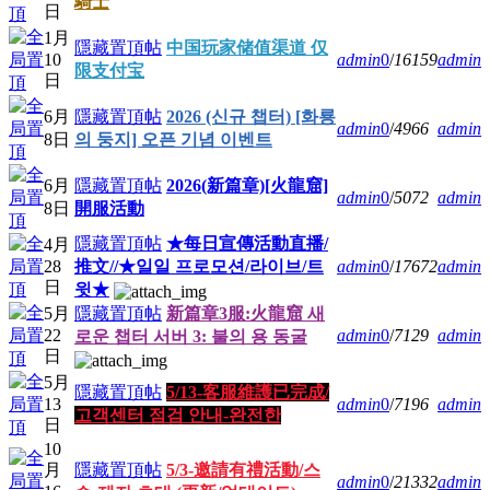
騎士
日
1月
隱藏置頂帖
中国玩家储值渠道 仅
10
admin
0
/
16159
admin
限支付宝
日
6月
隱藏置頂帖
2026 (신규 챕터) [화룡
admin
0
/
4966
admin
8日
의 둥지] 오픈 기념 이벤트
6月
隱藏置頂帖
2026(新篇章)[火龍窟]
admin
0
/
5072
admin
8日
開服活動
隱藏置頂帖
★每日宣傳活動直播/
4月
28
推文//★일일 프로모션/라이브/트
admin
0
/
17672
admin
日
윗★
5月
隱藏置頂帖
新篇章3服:火龍窟 새
22
admin
0
/
7129
admin
로운 챕터 서버 3: 불의 용 동굴
日
5月
隱藏置頂帖
5/13-客服維護已完成/
13
admin
0
/
7196
admin
고객센터 점검 안내-완전한
日
10
月
隱藏置頂帖
5/3-邀請有禮活動/스
admin
0
/
21332
admin