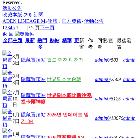
Reserved.
活動公告
收藏本版
(
29
)
|
訂閱
ADEN LINEAGE M
»
論壇
›
官方發佈
›
活動公告
1
2
3
4
5
/ 5 頁
下一頁
返 回
全部主題
最新
熱門
熱帖
精華
更
新
作
回復/查
最後發
多
窗
者
看
表
8月
隱藏置頂帖
월드 던전 대전쟁
admin
0
/
583
admin
3日
8月
隱藏置頂帖
世界副本大會戰
admin
0
/
2569
admin
3日
7月
隱藏置頂帖
世界副本底比斯沙漠/
10
admin
0
/
5125
admin
提卡爾神廟
日
1月
隱藏置頂帖
2026년 업데이트 일
admin
0
/
18676
admin
7日
기-8/4
1月
隱藏置頂帖
2026更新歷程-8/4
admin
0
/
36032
admin