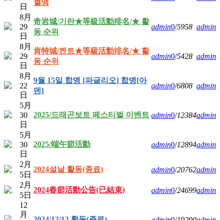
혈맹
日
8月
奇岩城/기란★等級活動排名/★ 활
29
admin
0
/
5958
admin
동 순위
日
8月
肯特城/켄트★等級活動排名/★ 활
29
admin
0
/
5428
admin
동 순위
日
8月
9월 15일 합병 [파글리오] 합병[아
22
admin
0
/
6808
admin
덴]
日
5月
2025/드래곤보트 페스티벌 이벤트
30
admin
0
/
12384
admin
日
5月
2025/端午節活動
30
admin
0
/
12894
admin
日
2月
2024설날 활동(종료)
admin
0
/
20762
admin
5日
2月
2024春節活動公告(已結束)
admin
0
/
24699
admin
5日
12
月
2024/12/12 활동(종료)
admin
0
/
19290
admin