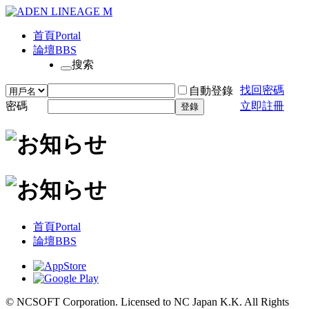
首頁
Portal
論壇
BBS
搜索
找回密碼
自動登錄
密碼
立即註冊
登錄
首頁
Portal
論壇
BBS
© NCSOFT Corporation. Licensed to NC Japan K.K. All Rights