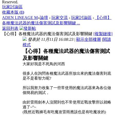
Reserved.
玩家討論區
收藏本版
(
1
)
ADEN LINEAGE M
»
論壇
›
玩家交流
›
玩家討論區
›
【心得】
各種魔法武器的魔法傷害測試及影響關鍵 ...
返回列表
【心得】各種魔法武器的魔法傷害測試及影響關鍵
[複製鏈接]
發表於 11月11日 16:08:23
|
顯示全部樓層
|
閱讀
模式
【心得】各種魔法武器的魔法傷害測試
及影響關鍵
大家好我是不死鳥的河西
很多人在詢問各種魔法武器所放出來的魔法傷害到底
是不是看智力呢
?
所以我努力收集了一些常使用的魔法武器來為各位做
個簡易的測試，
由於雷雨劍本人沒開到也不常使用近戰攻擊所以就略
過了
~"~
(既然近戰褲毛有吃魔攻雷雨應該也是有吃魔攻的)