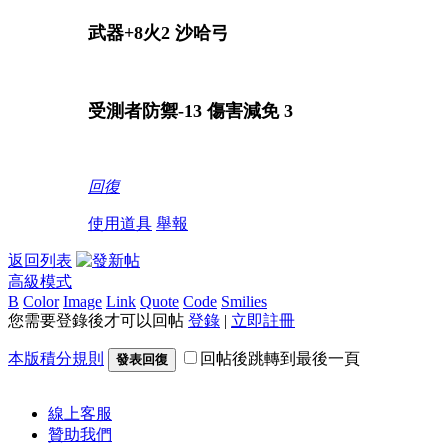
武器
+8火2 沙哈弓
受測者防禦
-13 傷害減免 3
回復
使用道具
舉報
返回列表
高級模式
B
Color
Image
Link
Quote
Code
Smilies
您需要登錄後才可以回帖
登錄
|
立即註冊
本版積分規則
回帖後跳轉到最後一頁
發表回復
線上
客服
贊助我們