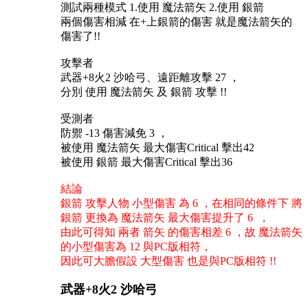
測試兩種模式
1.使用 魔法箭矢 2.使用 銀箭
兩個傷害相減
在
+上銀箭的傷害 就是魔法箭矢的
傷害了!!
攻擊者
武器
+8火2 沙哈弓、遠距離攻擊 27 ，
分別
使用
魔法箭矢
及
銀箭
攻擊
!!
受測者
防禦
-13 傷害減免 3 ，
被使用
魔法箭矢
最大傷害
Critical 擊出42
被使用
銀箭
最大傷害Critical 擊出36
結論
銀箭
攻擊人物
小型傷害
為
6 ，在相同的條件下 將
銀箭 更換為 魔法箭矢 最大傷害提升了 6 ，
由此可得知
兩者
箭矢
的傷害相差
6 ，故 魔法箭矢
的小型傷害為 12 與PC版相符，
因此可大膽假設
大型傷害
也是與
PC版相符 !!
武器
+8火2 沙哈弓