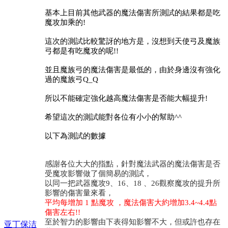
基本上目前其他武器的魔法傷害所測試的結果都是吃
魔攻加乘的
!
這次的測試比較驚訝的地方是，沒想到天使弓及魔族
弓都是有吃魔攻的呢
!!
並且魔族弓的魔法傷害是最低的，由於身邊沒有強化
過的魔族弓
Q_Q
所以不能確定強化越高魔法傷害是否能大幅提升
!
希望這次的測試能對各位有小小的幫助
^^
以下為測試的數據
感謝各位大大的指點，針對魔法武器的魔法傷害是否
受魔攻影響做了個簡易的測試，
以同一把武器魔攻
9、16、18 、26觀察魔攻的提升所
影響的傷害量來看，
平均每增加
1 點魔攻 ，魔法傷害大約增加3.4~4.4點
傷害左右!!
至於智力的影響由下表得知影響不大，但或許也存在
亚丁保洁