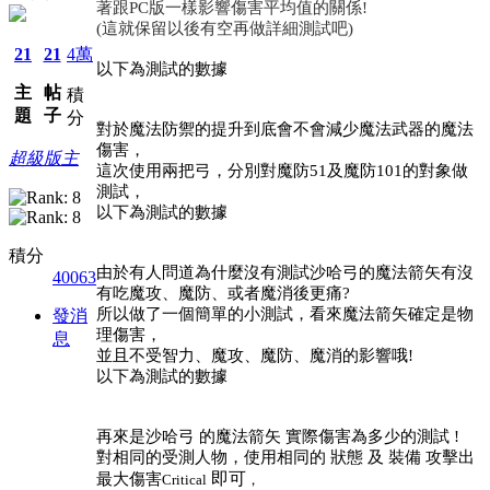
著跟
PC版一樣影響傷害平均值的關係!
(這就保留以後有空再做詳細測試吧)
21
21
4萬
以下為測試的數據
主
帖
積
題
子
分
對於魔法防禦的提升到底會不會減少魔法武器的魔法
傷害，
超級版主
這次使用兩把弓，分別對魔防
51及魔防101的對象做
測試，
以下為測試的數據
積分
由於有人問道為什麼沒有測試沙哈弓的魔法箭矢有沒
40063
有吃魔攻、魔防、或者魔消後更痛
?
所以做了一個簡單的小測試，看來魔法箭矢確定是物
發消
理傷害，
息
並且不受智力、魔攻、魔防、魔消的影響哦
!
以下為測試的數據
再來是沙哈弓
的魔法箭矢
實際傷害為多少的測試
!
對相同的受測人物，使用相同的
狀態
及
裝備
攻擊出
即可
最大傷害
Critical
，