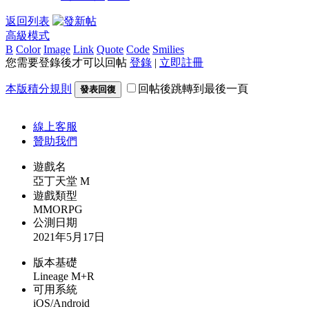
返回列表
高級模式
B
Color
Image
Link
Quote
Code
Smilies
您需要登錄後才可以回帖
登錄
|
立即註冊
本版積分規則
回帖後跳轉到最後一頁
發表回復
線上
客服
贊助我們
遊戲名
亞丁天堂 M
遊戲類型
MMORPG
公測日期
2021年5月17日
版本基礎
Lineage M+R
可用系統
iOS/Android