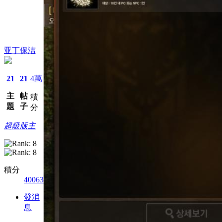
亚丁保洁
21
21
4萬
主
帖
積
題
子
分
超級版主
積分
40063
發消
息