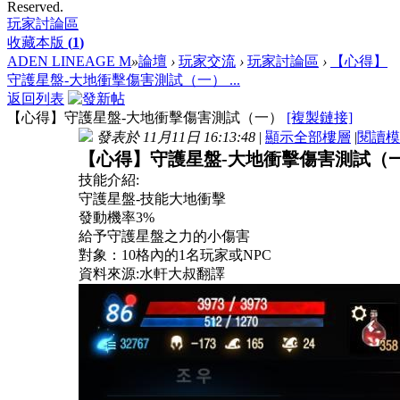
Reserved.
玩家討論區
收藏本版
(
1
)
ADEN LINEAGE M
»
論壇
›
玩家交流
›
玩家討論區
›
【心得】
守護星盤-大地衝擊傷害測試（一） ...
返回列表
【心得】守護星盤-大地衝擊傷害測試（一）
[複製鏈接]
發表於 11月11日 16:13:48
|
顯示全部樓層
|
閱讀模
【心得】守護星盤
-大地衝擊傷害測試（
技能介紹
:
守護星盤
-技能大地衝擊
發動機率
3%
給予守護星盤之力的小傷害
對象：
10格內的1名玩家或NPC
資料來源
:水軒大叔翻譯