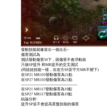
發動技能就像冒出一個尖石
~
傷害測試為
測試發動傷害
50下，因傷害不會浮動就
只做
SP提升 和MR提升的交叉測試
(同娃娃技能一樣，在攻方SP及守方MR不變下)
在
SP21 MR103發動傷害為21點
在
SP27 MR103發動傷害為21點
-----------------------------------------------
在
SP21 MR117發動傷害為19點
在
SP27 MR117發動傷害為19點
結論分析
:
提升
SP並不會提高星盤技能的傷害