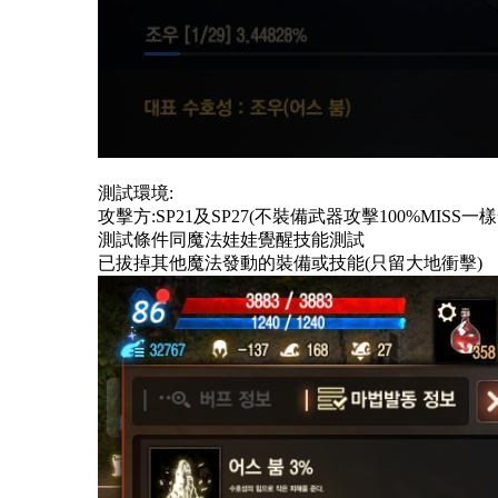
測試環境
:
攻擊方
:SP21及SP27(不裝備武器攻擊100%MISS
測試條件同魔法娃娃覺醒技能測試
已拔掉其他魔法發動的裝備或技能
(只留大地衝擊)