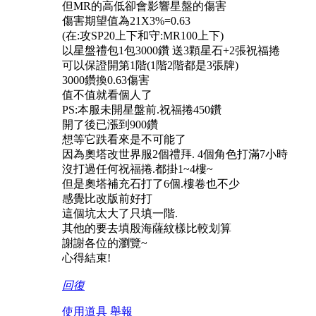
但
MR的高低卻會影響星盤的傷害
傷害期望值為
21X3%=0.63
(在:攻SP20上下和守:MR100上下)
以星盤禮包
1包3000鑽 送3顆星石+2張祝福捲
可以保證開第
1階(1階2階都是3張牌)
3000鑽換0.63傷害
值不值就看個人了
PS:本服未開星盤前.祝福捲450鑽
開了後已漲到
900鑽
想等它跌看來是不可能了
因為奧塔改世界服
2個禮拜. 4個角色打滿7小時
沒打過任何祝福捲
.都掛1~4樓~
但是奧塔補充石打了
6個.樓卷也不少
感覺比改版前好打
這個坑太大了只填一階
.
其他的要去填殷海薩紋樣比較划算
謝謝各位的瀏覽
~
心得結束
!
回復
使用道具
舉報