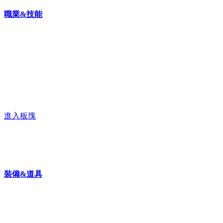
職業&技能
進入板塊
裝備&道具