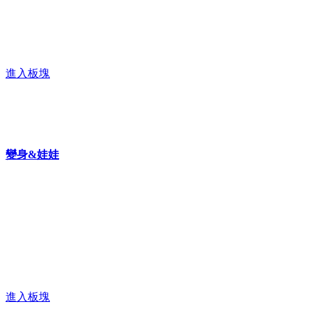
進入板塊
變身&娃娃
進入板塊