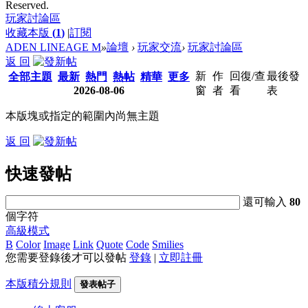
Reserved.
玩家討論區
收藏本版
(
1
)
|
訂閱
ADEN LINEAGE M
»
論壇
›
玩家交流
›
玩家討論區
返 回
新
作
回復/查
最後發
全部主題
最新
熱門
熱帖
精華
更多
2026-08-06
窗
者
看
表
本版塊或指定的範圍內尚無主題
返 回
快速發帖
還可輸入
80
個字符
高級模式
B
Color
Image
Link
Quote
Code
Smilies
您需要登錄後才可以發帖
登錄
|
立即註冊
本版積分規則
發表帖子