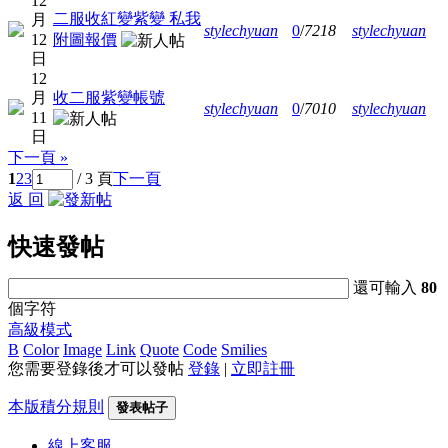
12
二服收紅變紫變 私我
月
stylechyuan
0
/
7218
stylechyuan
12
附圖報價
日
12
月
收二服紫變帳號
stylechyuan
0
/
7010
stylechyuan
11
日
下一頁 »
1
2
3
/ 3 頁
下一頁
返 回
快速發帖
還可輸入
80
個字符
高級模式
B
Color
Image
Link
Quote
Code
Smilies
您需要登錄後才可以發帖
登錄
|
立即註冊
本版積分規則
發表帖子
線上
客服