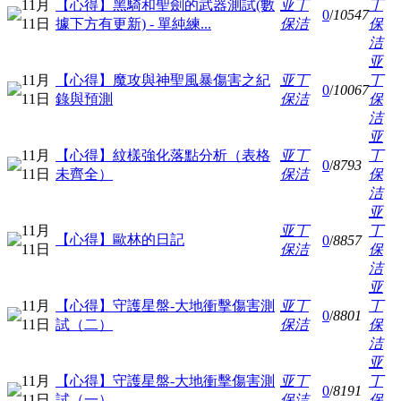
11月
【心得】黑騎和聖劍的武器測試(數
亚丁
丁
0
/
10547
11日
據下方有更新) - 單純練...
保洁
保
洁
亚
11月
【心得】魔攻與神聖風暴傷害之紀
亚丁
丁
0
/
10067
11日
錄與預測
保洁
保
洁
亚
11月
【心得】紋樣強化落點分析（表格
亚丁
丁
0
/
8793
11日
未齊全）
保洁
保
洁
亚
11月
亚丁
丁
【心得】歐林的日記
0
/
8857
11日
保洁
保
洁
亚
11月
【心得】守護星盤-大地衝擊傷害測
亚丁
丁
0
/
8801
11日
試（二）
保洁
保
洁
亚
11月
【心得】守護星盤-大地衝擊傷害測
亚丁
丁
0
/
8191
11日
試（一）
保洁
保