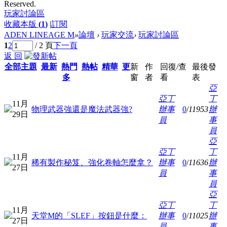
Reserved.
玩家討論區
收藏本版
(
1
)
|
訂閱
ADEN LINEAGE M
»
論壇
›
玩家交流
›
玩家討論區
1
2
/ 2 頁
下一頁
返 回
全部主題
最新
熱門
熱帖
精華
更
新
作
回復/查
最後發
多
窗
者
看
表
亞
亞丁
丁
11月
物理武器強還是魔法武器強?
辦事
0
/
11953
辦
29日
員
事
員
亞
亞丁
丁
11月
稀有製作秘笈、強化卷軸怎麼拿？
辦事
0
/
11636
辦
27日
員
事
員
亞
亞丁
丁
11月
天堂M的「SLEF」按鈕是什麼：
辦事
0
/
11025
辦
27日
員
事