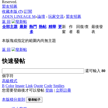
Reserved.
盟友招募
收藏本版
(
7
)
|
訂閱
ADEN LINEAGE M
»
論壇
›
玩家交流
›
盟友招募
返 回
全部主題
最新
熱門
熱帖
精華
更
新
作
回復/查
最後發
多
窗
者
看
表
本版塊或指定的範圍內尚無主題
返 回
快速發帖
還可輸入
80
個字符
高級模式
B
Color
Image
Link
Quote
Code
Smilies
您需要登錄後才可以發帖
登錄
|
立即註冊
本版積分規則
發表帖子