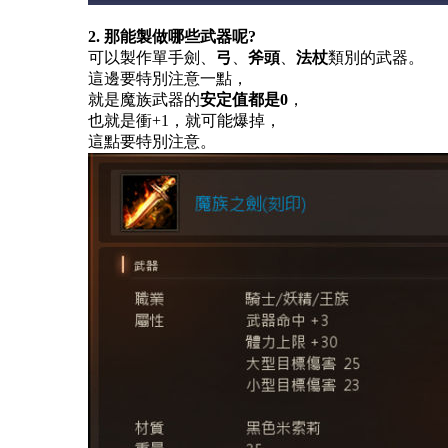
2. 那能製做哪些武器呢?
可以製作
單手劍
、
弓
、
斧頭
、
法杖
類別的武器。
這邊要特別注意一點，
就是魔族武器的
安定值都是
0
，
也就是衝
+1，就可能爆掉，
這點要特別注意。