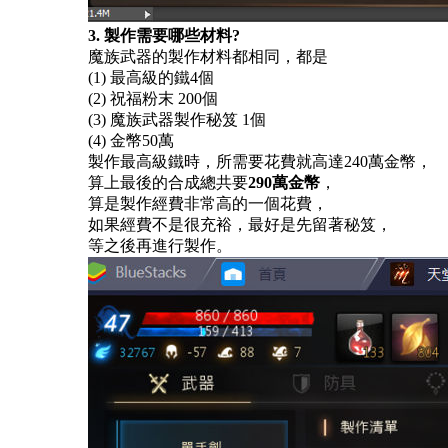
3. 製作需要哪些材料?
魔族武器的製作材料都相同，都是
(1) 最高級的鐵4個
(2) 祝福粉末 200個
(3) 魔族武器製作秘笈 1個
(4) 金幣50萬
製作最高級鐵時，所需要花費就高達
240萬金幣，
算上最後的合成總共要
290萬金幣
，
算是製作經費非常高的一個花費，
如果經費不是很充裕，最好是先留著秘笈，
等之後再進行製作。