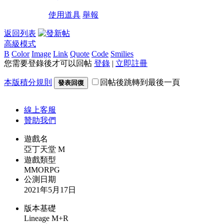
使用道具
舉報
返回列表
高級模式
B
Color
Image
Link
Quote
Code
Smilies
您需要登錄後才可以回帖
登錄
|
立即註冊
本版積分規則
回帖後跳轉到最後一頁
發表回復
線上
客服
贊助我們
遊戲名
亞丁天堂 M
遊戲類型
MMORPG
公測日期
2021年5月17日
版本基礎
Lineage M+R