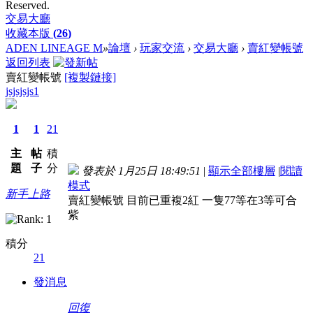
Reserved.
交易大廳
收藏本版
(
26
)
ADEN LINEAGE M
»
論壇
›
玩家交流
›
交易大廳
›
賣紅變帳號
返回列表
賣紅變帳號
[複製鏈接]
jsjsjsjs1
1
1
21
主
帖
積
題
子
分
發表於 1月25日 18:49:51
|
顯示全部樓層
|
閱讀
模式
新手上路
賣紅變帳號 目前已重複2紅 一隻77等在3等可合
紫
積分
21
發消息
回復